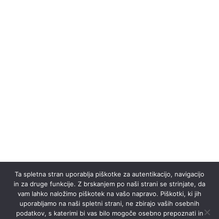
Uprava ZD Dravograd
Trg 4. Julija 4, 2370 Dravograd
02 87 23 400
info@zd-dravograd.si
Pon – Pet
7.00-15.00
Mrliško pregledna služba
Kontakt:
112
V primeru smrti vašega bližnjega pokličite na
Ta spletna stran uporablja piškotke za autentikacijo, navigacijo
112
, kjer boste operaterju povedali vse
in za druge funkcije. Z brskanjem po naši strani se strinjate, da
potrebno, da bodo obvestili našega zdravnika.
vam lahko naložimo piškotek na vašo napravo. Piškotki, ki jih
uporabljamo na naši spletni strani, ne zbirajo vaših osebnih
podatkov, s katerimi bi vas bilo mogoče osebno prepoznati in