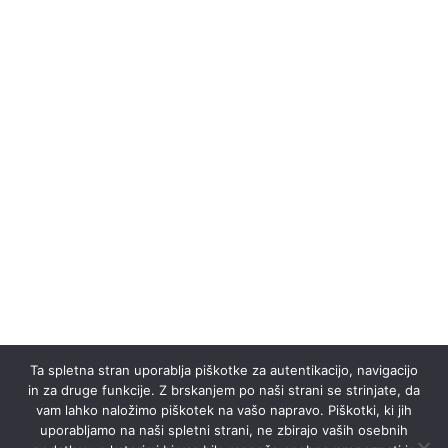
Uprava
Uprava ZD Dravograd
Trg 4. Julija 4, 2370 Dravograd
02 87 23 400
info@zd-dravograd.si
Pon – Pet
7.00-15.00
Mrliško pregledna služba
Kontakt:
112
V primeru smrti vašega bližnjega pokličite na
Ta spletna stran uporablja piškotke za autentikacijo, navigacijo
112
, kjer boste operaterju povedali vse
in za druge funkcije. Z brskanjem po naši strani se strinjate, da
potrebno, da bodo obvestili našega zdravnika.
vam lahko naložimo piškotek na vašo napravo. Piškotki, ki jih
uporabljamo na naši spletni strani, ne zbirajo vaših osebnih